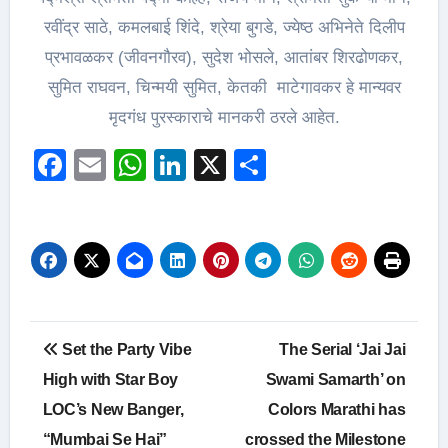
रवींद्र साठे, कमलबाई शिंदे, श्रेया बुगडे, ज्येष्ठ अभिनेते दिलीप
प्रभावळकर (जीवनगौरव), सुदेश भोसले, आतांबर शिरढोणकर,
सुमित राघवन, चिन्मयी सुमित, केतकी माटेगावकर हे मान्यवर
मृदगंध पुरस्काराचे मानकरी ठरले आहेत.
Facebook
Email
WhatsApp
LinkedIn
X
Share
Post
Set the Party Vibe
The Serial ‘Jai Jai
navigation
High with Star Boy
Swami Samarth’ on
LOC’s New Banger,
Colors Marathi has
“Mumbai Se Hai”
crossed the Milestone