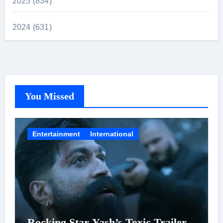
2025 (834)
2024 (631)
You Missed
Entertainment
International
Rocking Star Yash’s Toxic Trailer