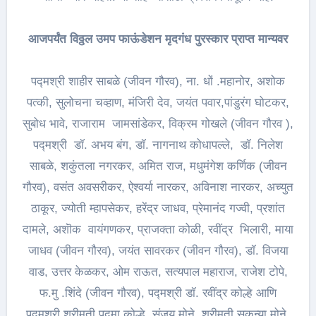
आजपर्यंत विठ्ठल उमप फाऊंडेशन मृदगंध पुरस्कार प्राप्त मान्यवर
पद्मश्री शाहीर साबळे (जीवन गौरव), ना. धों .महानोर, अशोक
पत्की, सुलोचना चव्हाण, मंजिरी देव, जयंत पवार,पांडुरंग घोटकर,
सुबोध भावे, राजाराम जामसांडेकर, विक्रम गोखले (जीवन गौरव ),
पद्मश्री डॉ. अभय बंग, डॉ. नागनाथ कोधापल्ले, डॉ. निलेश
साबळे, शकुंतला नगरकर, अमित राज, मधुमंगेश कर्णिक (जीवन
गौरव), वसंत अवसरीकर, ऐश्वर्या नारकर, अविनाश नारकर, अच्युत
ठाकूर, ज्योती म्हापसेकर, हरेंद्र जाधव, प्रेमानंद गज्वी, प्रशांत
दामले, अशॊक वायंगणकर, प्राजक्ता कोळी, रवींद्र भिलारी, माया
जाधव (जीवन गौरव), जयंत सावरकर (जीवन गौरव), डॉ. विजया
वाड, उत्तर केळकर, ओम राऊत, सत्यपाल महाराज, राजेश टोपे,
फ.मु .शिंदे (जीवन गौरव), पद्मश्री डॉ. रवींद्र कोल्हे आणि
पद्मश्री श्रीमती पद्मा कोल्हे, संजय मोने, श्रीमती सुकन्या मोने,