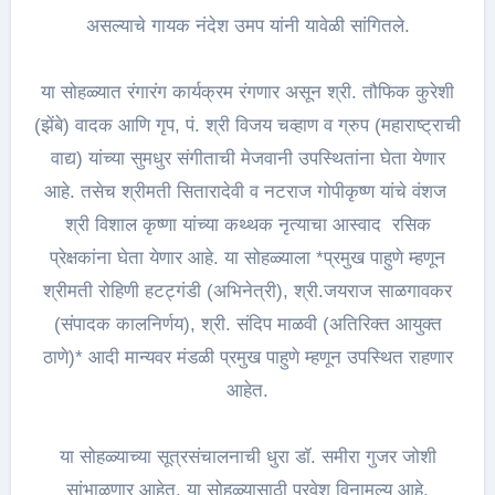
असल्याचे गायक नंदेश उमप यांनी यावेळी सांगितले.
या सोहळ्यात रंगारंग कार्यक्रम रंगणार असून श्री. तौफिक कुरेशी
(झेंबे) वादक आणि गृप, पं. श्री विजय चव्हाण व ग्रुप (महाराष्ट्राची
वाद्य) यांच्या सुमधुर संगीताची मेजवानी उपस्थितांना घेता येणार
आहे. तसेच श्रीमती सितारादेवी व नटराज गोपीकृष्ण यांचे वंशज
श्री विशाल कृष्णा यांच्या कथ्थक नृत्याचा आस्वाद रसिक
प्रेक्षकांना घेता येणार आहे. या सोहळ्याला *प्रमुख पाहुणे म्हणून
श्रीमती रोहिणी हटट्गंडी (अभिनेत्री), श्री.जयराज साळगावकर
(संपादक कालनिर्णय), श्री. संदिप माळवी (अतिरिक्त आयुक्त
ठाणे)* आदी मान्यवर मंडळी प्रमुख पाहुणे म्हणून उपस्थित राहणार
आहेत.
या सोहळ्याच्या सूत्रसंचालनाची धुरा डॉ. समीरा गुजर जोशी
सांभाळणार आहेत. या सोहळ्यासाठी प्रवेश विनामूल्य आहे.