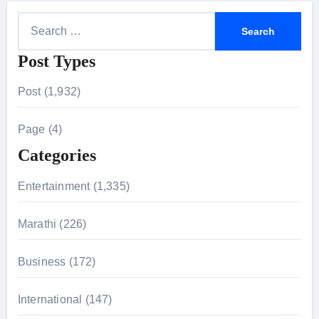
S
e
Post Types
a
r
Post (1,932)
c
h
Page (4)
f
Categories
o
r
Entertainment (1,335)
:
Marathi (226)
Business (172)
International (147)