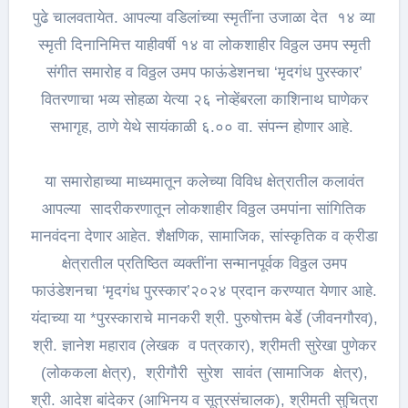
पुढे चालवतायेत. आपल्या वडिलांच्या स्मृतींना उजाळा देत १४ व्या
स्मृती दिनानिमित्त याहीवर्षी १४ वा लोकशाहीर विठ्ठल उमप स्मृती
संगीत समारोह व विठ्ठल उमप फाऊंडेशनचा ‘मृदगंध पुरस्कार’
वितरणाचा भव्य सोहळा येत्या २६ नोव्हेंबरला काशिनाथ घाणेकर
सभागृह, ठाणे येथे सायंकाळी ६.०० वा. संपन्न होणार आहे.
या समारोहाच्या माध्यमातून कलेच्या विविध क्षेत्रातील कलावंत
आपल्या सादरीकरणातून लोकशाहीर विठ्ठल उमपांना सांगितिक
मानवंदना देणार आहेत. शैक्षणिक, सामाजिक, सांस्कृतिक व क्रीडा
क्षेत्रातील प्रतिष्ठित व्यक्तींना सन्मानपूर्वक विठ्ठल उमप
फाउंडेशनचा ‘मृदगंध पुरस्कार’२०२४ प्रदान करण्यात येणार आहे.
यंदाच्या या *पुरस्काराचे मानकरी श्री. पुरुषोत्तम बेर्डे (जीवनगौरव),
श्री. ज्ञानेश महाराव (लेखक व पत्रकार), श्रीमती सुरेखा पुणेकर
(लोककला क्षेत्र), श्रीगौरी सुरेश सावंत (सामाजिक क्षेत्र),
श्री. आदेश बांदेकर (आभिनय व सूत्रसंचालक), श्रीमती सुचित्रा