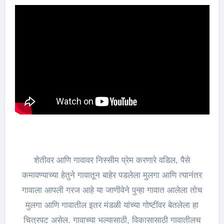
शेतीवर आणि गावावर निस्सीम प्रेम करणारे वडिल, पैसे
कमावण्याच्या हेतुने गावातून बाहेर पडलेला मुलगा आणि त्यानंतर
गावाला आपली गरज आहे या जाणीवेने पुन्हा गावात आलेला तोच
मुलगा आणि गावातील इतर मंडळी यांच्या गोष्टींवर बेतलेला हा
चित्रपट असेल. गावाच्या भल्यासाठी, विकासासाठी गावातीलच