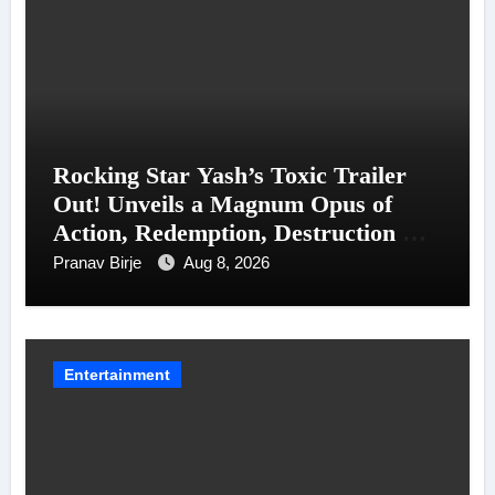
Rocking Star Yash’s Toxic Trailer
Out! Unveils a Magnum Opus of
Action, Redemption, Destruction &
Entanglements
Pranav Birje
Aug 8, 2026
Entertainment