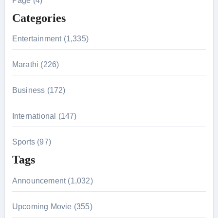
Page (4)
f
Categories
o
r
Entertainment (1,335)
:
Marathi (226)
Business (172)
International (147)
Sports (97)
Tags
Announcement (1,032)
Upcoming Movie (355)