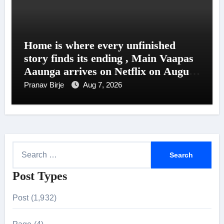
Home is where every unfinished
story finds its ending , Main Vaapas
Aaunga arrives on Netflix on August
7
Pranav Birje
Aug 7, 2026
S
e
Post Types
a
r
Post (1,932)
c
h