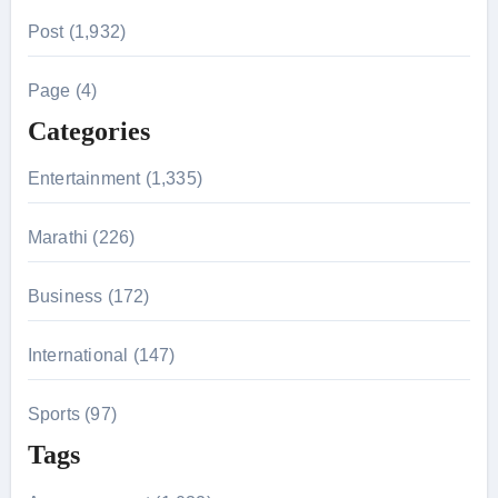
r
Post (1,932)
c
h
Page (4)
f
Categories
o
r
Entertainment (1,335)
:
Marathi (226)
Business (172)
International (147)
Sports (97)
Tags