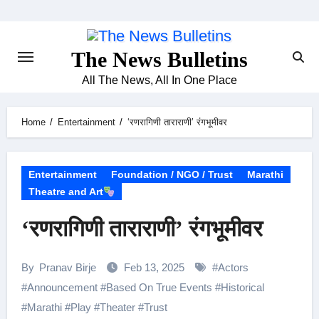
Skip
to
content
The News Bulletins
All The News, All In One Place
Home
Entertainment
‘रणरागिणी ताराराणी’ रंगभूमीवर
Entertainment
Foundation / NGO / Trust
Marathi
Theatre and Art
‘रणरागिणी ताराराणी’ रंगभूमीवर
By
Pranav Birje
Feb 13, 2025
#
Actors
#
Announcement
#
Based On True Events
#
Historical
#
Marathi
#
Play
#
Theater
#
Trust