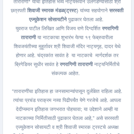
ताराराणी* यांचा इतिहास भव्य नाट्यरूपाने उलगडण्यासाठी श्री
छत्रपती
शिवाजी स्मारक मंडळ(ट्रस्ट
) यांच्या सहयोगाने
सरस्वती
एज्युकेशन सोसायटीने
पुढाकार घेतला आहे.
युवराज पाटील लिखित आणि विजय राणे दिग्दर्शित
रणरागिणी
ताराराणी
या नाटकाचा शुभारंभ येत्या १९ फेब्रुवारीला
शिवजयंतीच्या मुहूर्तावर श्री शिवाजी मंदिर नाट्यगृह, दादर येथे
होणार आहे. चंद्रकांत सावंत हे या नाटकाचे मार्गदर्शक तर
ब्रिगेडियर सुधीर सावंत हे
रणरागिणी ताराराणी
नाट्यनिर्मितीचे
संकल्पक आहेत.
“ताराराणींचा इतिहास हा जनसामान्यांपासून दुर्लक्षित राहिला आहे.
त्यांचा प्रचंड पराक्रम नव्या पिढीपर्यंत येणे गरजेचे आहे. आपला
देदीप्यमान इतिहास जगभरात पोहचावा; या उद्देशाने आम्ही या
नाटकाच्या निर्मितीसाठी पुढाकार घेतला आहे,” असे सरस्वती
एज्युकेशन सोसायटी व श्री शिवाजी स्मारक ट्रस्टचे अध्यक्ष