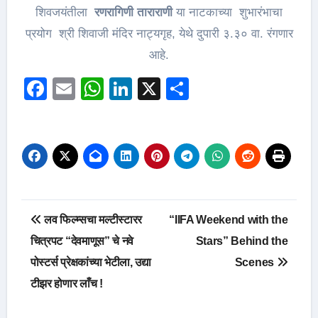
शिवजयंतीला
रणरागिणी ताराराणी
या नाटकाच्या शुभारंभाचा
प्रयोग श्री शिवाजी मंदिर नाट्यगृह, येथे दुपारी ३.३० वा. रंगणार
आहे.
Facebook
Email
WhatsApp
LinkedIn
X
Share
Post
लव फिल्म्सचा मल्टीस्टारर
“IIFA Weekend with the
navigation
चित्रपट “देवमाणूस” चे नवे
Stars” Behind the
पोस्टर्स प्रेक्षकांच्या भेटीला, उद्या
Scenes
टीझर होणार लाँच !