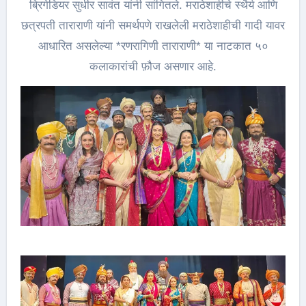
ब्रिगेडियर सुधीर सावंत यांनी सांगितले. मराठेशाहीचे स्थैर्य आणि
छत्रपती ताराराणी यांनी समर्थपणे राखलेली मराठेशाहीची गादी यावर
आधारित असलेल्या *रणरागिणी ताराराणी* या नाटकात ५०
कलाकारांची फ़ौज असणार आहे.