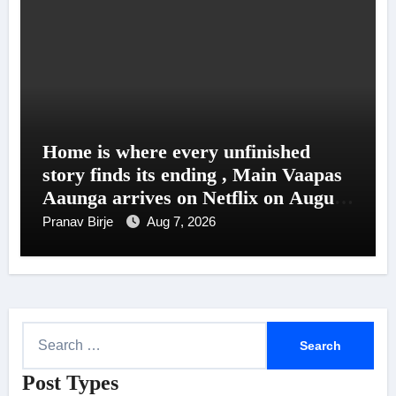
Home is where every unfinished
story finds its ending , Main Vaapas
Aaunga arrives on Netflix on August
7
Pranav Birje
Aug 7, 2026
S
e
Post Types
a