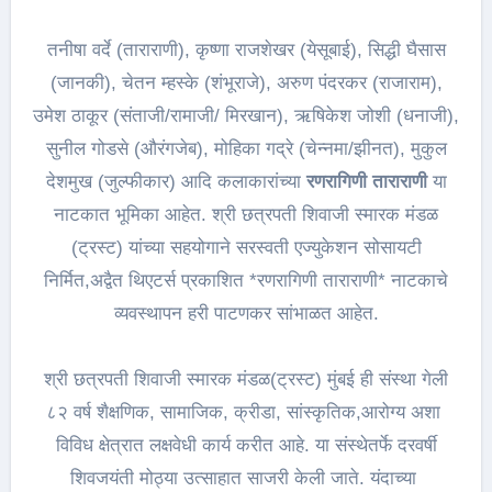
तनीषा वर्दे (ताराराणी), कृष्णा राजशेखर (येसूबाई), सिद्धी घैसास
(जानकी), चेतन म्हस्के (शंभूराजे), अरुण पंदरकर (राजाराम),
उमेश ठाकूर (संताजी/रामाजी/ मिरखान), ऋषिकेश जोशी (धनाजी),
सुनील गोडसे (औरंगजेब), मोहिका गद्रे (चेन्नमा/झीनत), मुकुल
देशमुख (जुल्फीकार) आदि कलाकारांच्या
रणरागिणी ताराराणी
या
नाटकात भूमिका आहेत. श्री छत्रपती शिवाजी स्मारक मंडळ
(ट्रस्ट) यांच्या सहयोगाने सरस्वती एज्युकेशन सोसायटी
निर्मित,अद्वैत थिएटर्स प्रकाशित *रणरागिणी ताराराणी* नाटकाचे
व्यवस्थापन हरी पाटणकर सांभाळत आहेत.
श्री छत्रपती शिवाजी स्मारक मंडळ(ट्रस्ट) मुंबई ही संस्था गेली
८२ वर्ष शैक्षणिक, सामाजिक, क्रीडा, सांस्कृतिक,आरोग्य अशा
विविध क्षेत्रात लक्षवेधी कार्य करीत आहे. या संस्थेतर्फे दरवर्षी
शिवजयंती मोठ्या उत्साहात साजरी केली जाते. यंदाच्या