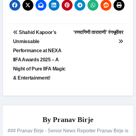
Post
Shahid Kapoor’s
‘रणरागिणी ताराराणी’ रंगभूमीवर
navigation
Unmissable
Performance at NEXA
IIFA Awards 2025 – A
Night of Pure IIFA Magic
& Entertainment!
By
Pranav Birje
### Pranav Birje - Senior News Reporter Pranav Birje is