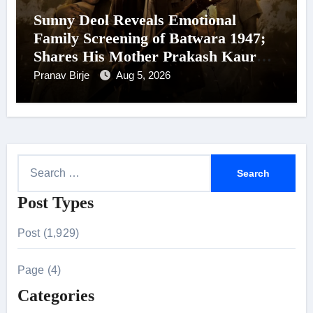
Sunny Deol Reveals Emotional
Family Screening of Batwara 1947;
Shares His Mother Prakash Kaur
Was Moved to Tears
Pranav Birje
Aug 5, 2026
S
e
Post Types
a
r
Post (1,929)
c
h
Page (4)
f
Categories
o