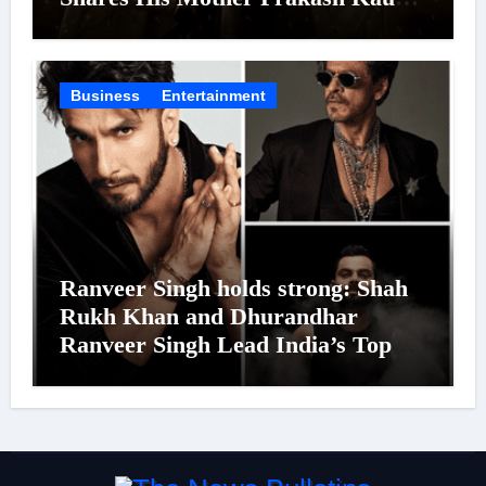
Was Moved to Tears
Business
Entertainment
Ranveer Singh holds strong: Shah
Rukh Khan and Dhurandhar
Ranveer Singh Lead India’s Top
Celebrity Brand List; Overtake
Virat Kohli