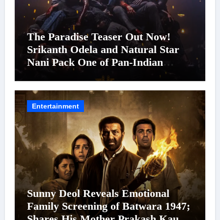
The Paradise Teaser Out Now!
Srikanth Odela and Natural Star
Nani Pack One of Pan-Indian
Cinema’s Biggest Spectacles; Film
Arrives In Cinemas Worldwide on
24 September 2026
Entertainment
Sunny Deol Reveals Emotional
Family Screening of Batwara 1947;
Shares His Mother Prakash Kaur