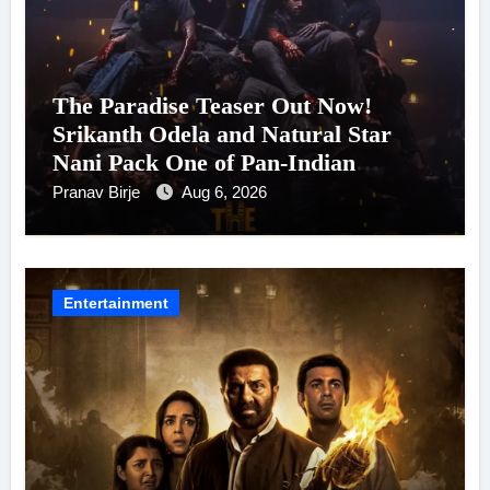
The Paradise Teaser Out Now!
Srikanth Odela and Natural Star
Nani Pack One of Pan-Indian
Cinema’s Biggest Spectacles; Film
Pranav Birje
Aug 6, 2026
Arrives In Cinemas Worldwide on
24 September 2026
Entertainment