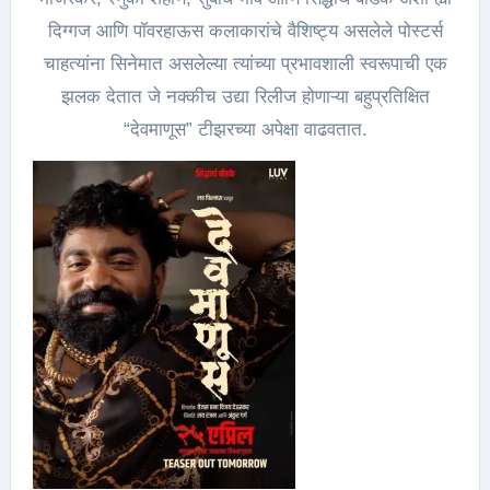
दिग्गज आणि पॉवरहाऊस कलाकारांचे वैशिष्ट्य असलेले पोस्टर्स
चाहत्यांना सिनेमात असलेल्या त्यांच्या प्रभावशाली स्वरूपाची एक
झलक देतात जे नक्कीच उद्या रिलीज होणाऱ्या बहुप्रतिक्षित
“देवमाणूस” टीझरच्या अपेक्षा वाढवतात.