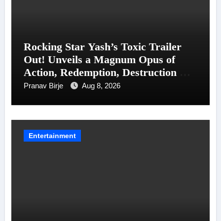
Rocking Star Yash’s Toxic Trailer
Out! Unveils a Magnum Opus of
Action, Redemption, Destruction &
Entanglements
Pranav Birje
Aug 8, 2026
Entertainment