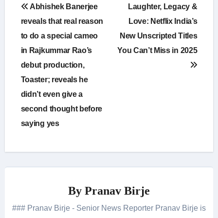
Post
Abhishek Banerjee
Laughter, Legacy &
navigation
reveals that real reason
Love: Netflix India’s
to do a special cameo
New Unscripted Titles
in Rajkummar Rao’s
You Can’t Miss in 2025
debut production,
Toaster; reveals he
didn’t even give a
second thought before
saying yes
By
Pranav Birje
### Pranav Birje - Senior News Reporter Pranav Birje is