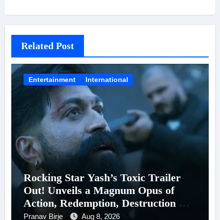
Related Post
Entertainment
International
Rocking Star Yash’s Toxic Trailer
Out! Unveils a Magnum Opus of
Action, Redemption, Destruction &
Entanglements
Pranav Birje
Aug 8, 2026