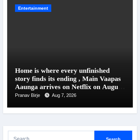
Entertainment
Home is where every unfinished
story finds its ending , Main Vaapas
Aaunga arrives on Netflix on August
7
Pranav Birje
Aug 7, 2026
S