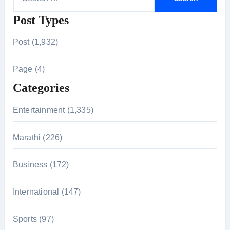
e
Post Types
a
r
Post (1,932)
c
h
Page (4)
f
Categories
o
r
Entertainment (1,335)
:
Marathi (226)
Business (172)
International (147)
Sports (97)