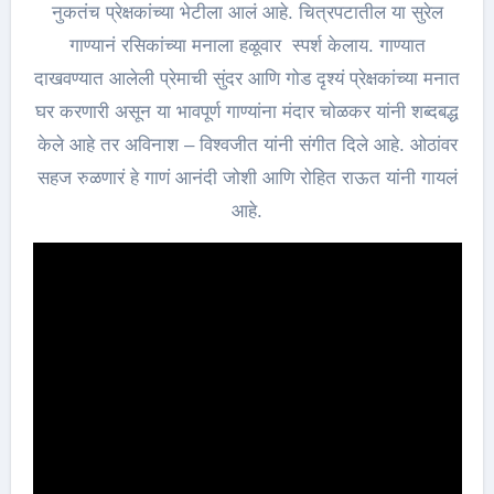
नुकतंच प्रेक्षकांच्या भेटीला आलं आहे. चित्रपटातील या सुरेल
गाण्यानं रसिकांच्या मनाला हळूवार स्पर्श केलाय. गाण्यात
दाखवण्यात आलेली प्रेमाची सुंदर आणि गोड दृश्यं प्रेक्षकांच्या मनात
घर करणारी असून या भावपूर्ण गाण्यांना मंदार चोळकर यांनी शब्दबद्ध
केले आहे तर अविनाश – विश्वजीत यांनी संगीत दिले आहे. ओठांवर
सहज रुळणारं हे गाणं आनंदी जोशी आणि रोहित राऊत यांनी गायलं
आहे.