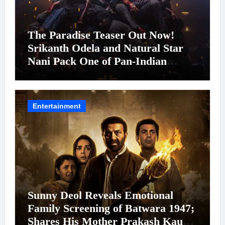
The Paradise Teaser Out Now!
Srikanth Odela and Natural Star
Nani Pack One of Pan-Indian
Cinema’s Biggest Spectacles; Film
Arrives In Cinemas Worldwide on
24 September 2026
Entertainment
Sunny Deol Reveals Emotional
Family Screening of Batwara 1947;
Shares His Mother Prakash Kaur