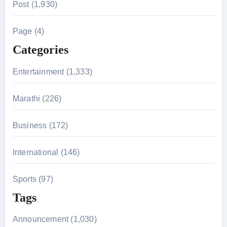
Post (1,930)
c
h
Page (4)
f
Categories
o
r
Entertainment (1,333)
:
Marathi (226)
Business (172)
International (146)
Sports (97)
Tags
Announcement (1,030)