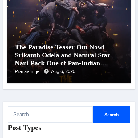
The Paradise Teaser Out Now!
Srikanth Odela and Natural Star
Nani Pack One of Pan-Indian
Cinema’s Biggest Spectacles; Film
Pranav Birje
Aug 6, 2026
Arrives In Cinemas Worldwide on
24 September 2026
S
e
Post Types
a
r