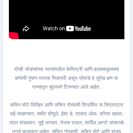
दोन्ही जोडप्यांच्या नात्यांमधील केमिस्ट्री आणि हलक्याफुलक्या
क्षणांची गुंफण मनाला भिडणारी असून प्रेमाचे हे सुरेख क्षण या
गाण्यातून सुंदरपणे टिपण्यात आले आहेत.
सचिन मोटे लिखित आणि सचिन गोस्वामी दिग्दर्शित या चित्रपटात
सई ताम्हणकर, समीर चौघुले, ईशा डे, प्रसाद ओक, वनिता खरात,
मंदार मांडवकर, जुई भागवत, तेजस राऊत, शार्विल आगटे यांसारखे
तगडे कलाकार आहेत. सचिन गोस्वामी, सचिन मोटे आणि संजय