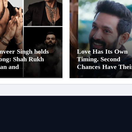
nveer Singh holds
Love Has Its Own
rong: Shah Rukh
Timing. Second
an and
Chances Have Thei
urandhar Ranveer
Own Story. Netflix
ngh Lead India’s
Announces Season 2
p Celebrity Brand
‘Musafir Cafe’
t; Overtake Virat
hli