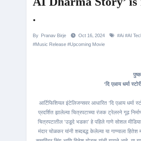
AI Dharma Story’ is 
Amidst the rising buzz for Suri
.
Sony Entertainment Television’s 
Apoorva Approached For The Tr
By
Pranav Birje
Oct 16, 2024
#
Ai
#
AI Tec
Riteish Deshmukh, Aparshakti Kh
#
Music Release
#
Upcoming Movie
CHRISTOPHER NOLAN’S THE 
“Rasika, Sangeetak He Nave…”
पु
Sunny Deol Reveals Emotional F
‘दि एआय धर्मा स्टोरी
आर्टिफिशियल इंटेलिजन्सवर आधारित ‘दि एआय धर्मा स्टोरी
प्रदर्शित झालेल्या चित्रपटाच्या रंजक ट्रेलरने गूढ नि
चित्रपटातील ‘उडूदे भडका’ हे पहिले गाणे सोशल मीडि
मंदार चोळकर यांनी शब्दबद्ध केलेल्या या गाण्याला हितेश
सुखविंदर सिंग आणि हितेश मोडक यांनी गायले आहे. या गाण्य