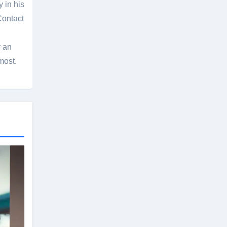
 in his
Contact
r an
most.