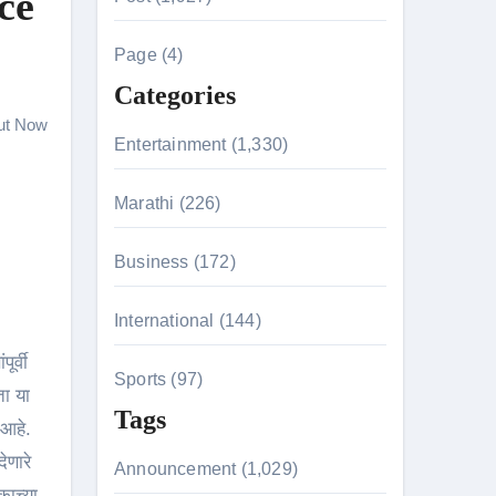
ce
c
h
n 26th July
Page (4)
f
Categories
o
ut Now
r
husiasts
Entertainment (1,330)
:
HIS BIGGEST-EVER OPENING WEEKEND IN INDIA WITH 
Marathi (226)
Business (172)
 Kaur Was Moved to Tears
International (144)
र्वी
Sports (97)
ता या
Tags
 आहे.
ेणारे
Announcement (1,029)
काच्या