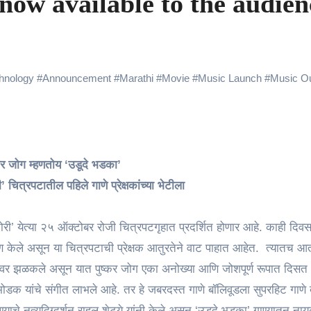
now available to the audien
yaxHombale, team wishes THE ONE Suriya on his birthday!
Indian Idol Season 16 Is All Set to Crown the Next Indian Idol o
aitors Season 2 Promotions? Here’s What We Know
hnology
#
Announcement
#
Marathi
#
Movie
#
Music Launch
#
Music O
urana to Sharad Kelkar: Bollywood Actors Who Are Cricket Ent
ODYSSEY STORMS THE GLOBAL BOX OFFICE; RECORDS 
ष्कर जोग म्हणतोय ‘उडूदे भडका’
amily Screening of Batwara 1947; Shares His Mother Prakash
’ चित्रपटातील पहिले गाणे प्रेक्षकांच्या भेटीला
’ येत्या २५ ऑक्टोबर रोजी चित्रपटगृहात प्रदर्शित होणार आहे. काही दिवसांपू
र्माण केले असून या चित्रपटाची प्रेक्षक आतुरतेने वाट पाहात आहेत. त्यातच आ
यावर झळकले असून यात पुष्कर जोग एका अनोख्या आणि जोशपूर्ण रूपात दिसत
 मोडक यांचे संगीत लाभले आहे. तर हे जबरदस्त गाणे बॉलिवूडला सुपरहिट गाणे द
ाचे नृत्यदिग्दर्शन राहुल शेट्ये यांनी केले असून ‘उडूदे भडका’ गाण्यातून नाय