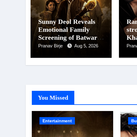
Sunny Deol Reveals
Ran
Emotional Family
str
Screening of Batwara
Kh
1947; Shares His
Dh
Pranav Birje
Aug 5, 2026
Pran
Mother Prakash Kaur
Sin
Was Moved to Tears
Top
Lis
Koh
You Missed
Entertainment
Bu