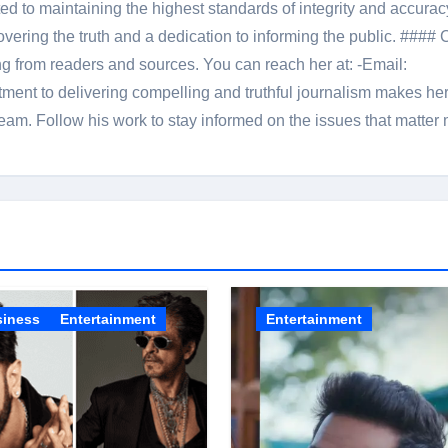
 to maintaining the highest standards of integrity and accuracy
overing the truth and a dedication to informing the public. #### 
ng from readers and sources. You can reach her at: -Email:
ent to delivering compelling and truthful journalism makes he
am. Follow his work to stay informed on the issues that matter 
siness
Entertainment
Entertainment