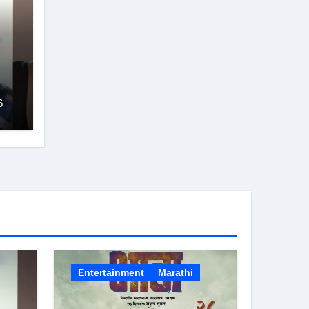
r
6
Entertainment
Marathi