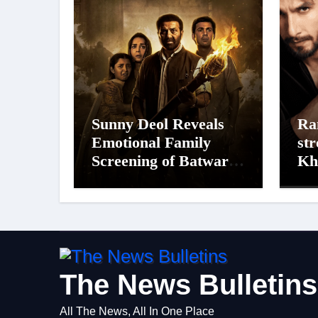
Sunny Deol Reveals
Ra
Emotional Family
st
Screening of Batwara
Kh
1947; Shares His
Dh
Mother Prakash Kaur
Si
Was Moved to Tears
To
Lis
Ko
The News Bulletins
All The News, All In One Place