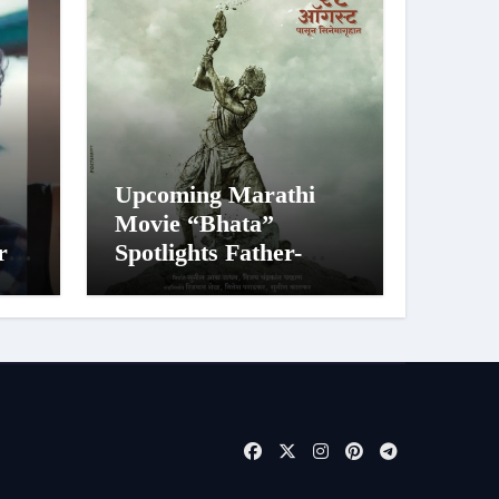
Upcoming Marathi
Movie “Bhata”
r
Spotlights Father-
Daughter Bond and
 of
Beldar Community’s
Struggles; Poster
Unveiled