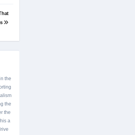
That
ms
in the
orting
nalism
g the
er the
his a
rive