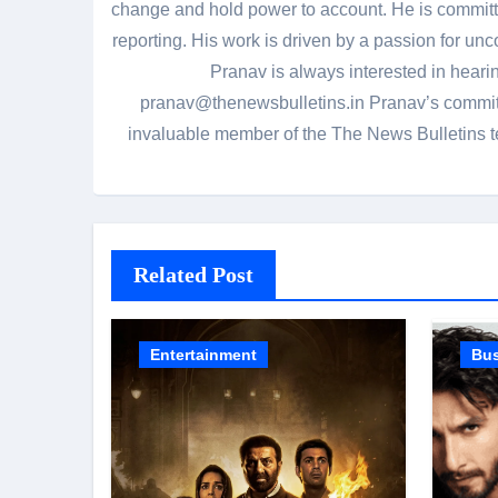
change and hold power to account. He is committed
reporting. His work is driven by a passion for unc
Pranav is always interested in heari
pranav@thenewsbulletins.in Pranav’s commitm
invaluable member of the The News Bulletins te
Related Post
Entertainment
Bu